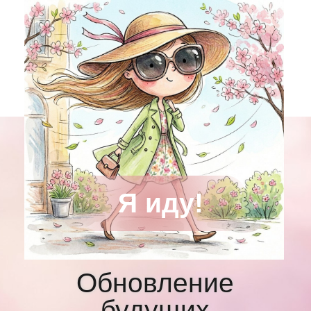
Я иду!
Обновление
будущих